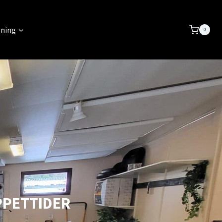
rning
0
PETTIDER