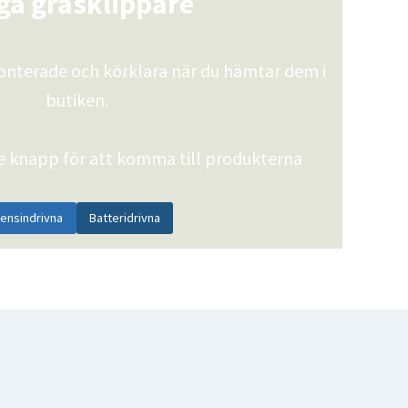
ga gräsklippare
monterade och körklara när du hämtar dem i
butiken.
ve knapp för att komma till produkterna
ensindrivna
Batteridrivna