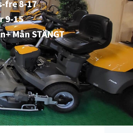
s-fre 8-17
r 9-15
n+ Mån STÄNGT