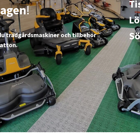
Ti
slagen
!
Lö
Sö
r du trädgårdsmaskiner och tillbehör
ratton.