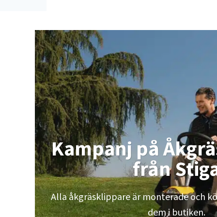
Kampanj på
Åkgrä
från Stig
Alla åkgräsklippare är monterade och kö
dem i butiken.