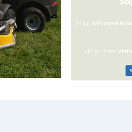
Sti
Alla gräsklippare är 
Klicka på respekti
B