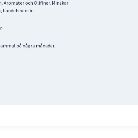
n, Aromater och Olifiner. Minskar
g handelsbensin.
r.
ir gammal på några månader.