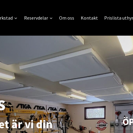
rkstad
Reservdelar
Om oss
Kontakt
Prislista uthy
s
ÖP
t är vi din