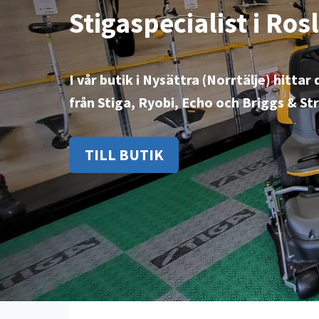
Stigaspecialist i Ro
I vår butik i Nysättra (Norrtälje) hitta
från Stiga, Ryobi, Echo och Briggs & St
TILL BUTIK