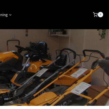
rning
0