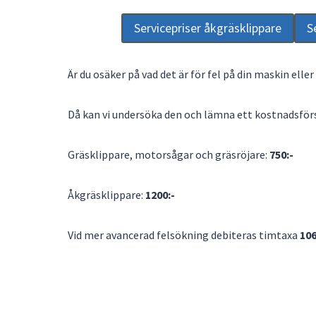
Servicepriser åkgräsklippare
S
Är du osäker på vad det är för fel på din maskin eller
Då kan vi undersöka den och lämna ett kostnadsför
Gräsklippare, motorsågar och gräsröjare:
750:-
Åkgräsklippare:
1200:-
Vid mer avancerad felsökning debiteras timtaxa
106