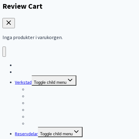
Review Cart
Inga produkter i varukorgen.
Hem
Produkter
Verkstad
Toggle child menu
Verkstad
Servicepriser åkgräsklippare
Servicepriser gräsklippare
Servicepriser snöslungor
Vinterförvaring
Kostnadsförslag
Reservdelar
Toggle child menu