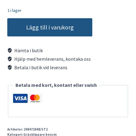
1 i lager
Stiga
Lägg till i varukorg
Multiclip
747
SD
Hämta i butik
mängd
Hjälp med hemleverans, kontaka oss
Betala i butik vid leverans
Betala med kort, kontant eller swish
Artikelnr:
298472848/ST2
Kategori:
Gräsklippare bensin