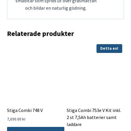
småbitar som sprids ut över gräsmattan
och bildar en naturlig gödning.
Relaterade produkter
Detta ex!
Stiga Combi 748 V
Stiga Combi 753e V Kit inkl.
2 st 7,5Ah batterier samt
7,690.00
kr
laddare