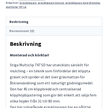
Etiketter:
Gräsklippare
,
gräsklippare bensin
,
gräsklippare med drivning
,
multiclip 747 sd
Beskrivning
Recensioner (0)
Beskrivning
Monterad och körklar!
Stiga Multiclip 747 SD har utvecklats särskilt för
mulching – en teknik som finfördelar det klippta
gräset och sprider ut det över gräsmattan för
återanvändning som ett naturligt gödningsmedel.
Den har 45 cm klippbredd och centraliserad
klipphöjdsjustering som gör det enkelt att välja fem
olika höjder från 31 till 80 mm.
Den här självgående gräsklipparen har en pålitlig