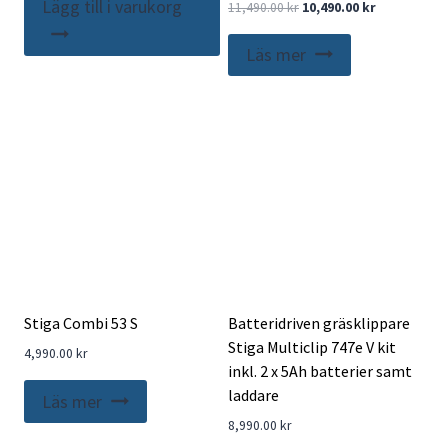
Lägg till i varukorg
Det
Det
11,490.00
kr
10,490.00
kr
ursprungliga
nuvarande
priset
priset
Läs mer
var:
är:
11,490.00 kr.
10,490.00 kr.
Stiga Combi 53 S
Batteridriven gräsklippare
Stiga Multiclip 747e V kit
4,990.00
kr
inkl. 2 x 5Ah batterier samt
laddare
Läs mer
8,990.00
kr