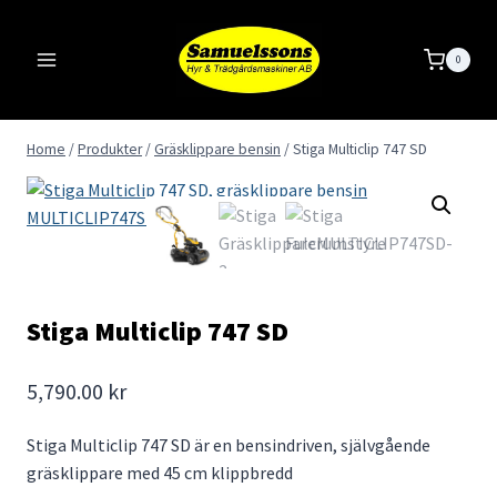
Skip
to
0
content
Home
/
Produkter
/
Gräsklippare bensin
/
Stiga Multiclip 747 SD
Stiga Multiclip 747 SD
5,790.00
kr
Stiga Multiclip 747 SD är en bensindriven, självgående
gräsklippare med 45 cm klippbredd