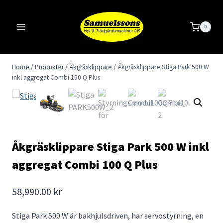
Skip
to
0
content
Home
/
Produkter
/
Åkgräsklippare
/
Åkgräsklippare Stiga Park 500 W
inkl aggregat Combi 100 Q Plus
Åkgräsklippare Stiga Park 500 W inkl
aggregat Combi 100 Q Plus
58,990.00
kr
Stiga Park 500 W är bakhjulsdriven, har servostyrning, en