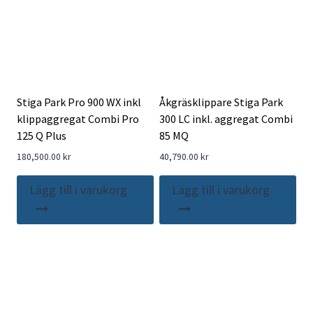
Stiga Park Pro 900 WX inkl
Åkgräsklippare Stiga Park
klippaggregat Combi Pro
300 LC inkl. aggregat Combi
125 Q Plus
85 MQ
180,500.00
kr
40,790.00
kr
Lägg till i varukorg
Lägg till i varukorg