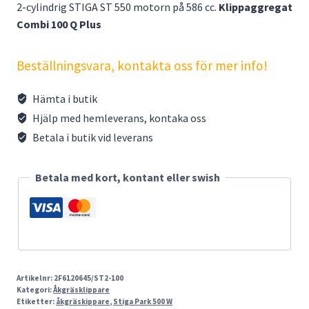
2-cylindrig STIGA ST 550 motorn på 586 cc.
Klippaggregat
Combi 100 Q Plus
Beställningsvara, kontakta oss för mer info!
Hämta i butik
Hjälp med hemleverans, kontaka oss
Betala i butik vid leverans
Betala med kort, kontant eller swish
Artikelnr:
2F6120645/ST2-100
Kategori:
Åkgräsklippare
Etiketter:
åkgräskippare
,
Stiga Park 500 W