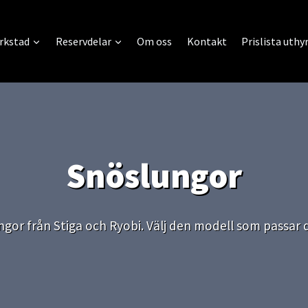
rkstad
Reservdelar
Om oss
Kontakt
Prislista uthy
Snöslungor
ngor från Stiga och Ryobi. Välj den modell som passar d