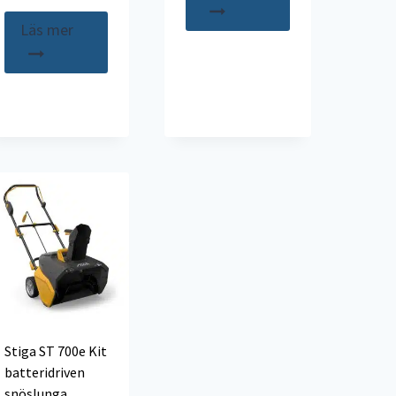
Läs mer
Stiga ST 700e Kit
batteridriven
snöslunga