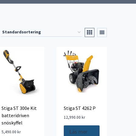
Stiga ST 300e Kit
Stiga ST 4262 P
batteridriven
12,990.00
kr
snöskyffel
Läs mer
5,490.00
kr