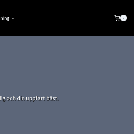
rning
0
ig och din uppfart bäst.