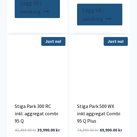
priset
priset
ursprungliga
nuvarande
Lägg till i
var:
är:
priset
priset
Lägg till i
varukorg
8,490.00 kr.
7,990.00 kr.
var:
är:
varukorg
6,490.00 kr.
5,990.00 kr
Just nu!
Just nu!
Stiga Park 300 RC
Stiga Park 500 WX
inkl. aggregat combi
inkl aggregat Combi
95 Q
95 Q Plus
Det
Det
Det
Det
43,490.00
kr
39,990.00
kr
74,990.00
kr
69,900.00
kr
ursprungliga
nuvarande
ursprungliga
nuvaran