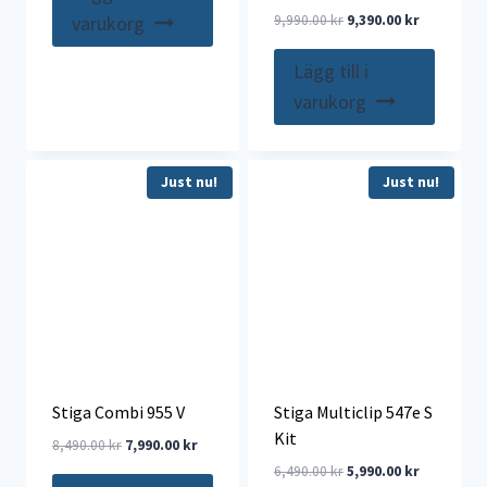
var:
är:
Det
Det
9,990.00
kr
9,390.00
kr
varukorg
6,990.00 kr.
6,490.00 kr.
ursprungliga
nuvarande
priset
priset
Lägg till i
var:
är:
varukorg
9,990.00 kr.
9,390.00 kr
Just nu!
Just nu!
Stiga Combi 955 V
Stiga Multiclip 547e S
Kit
Det
Det
8,490.00
kr
7,990.00
kr
ursprungliga
nuvarande
Det
Det
6,490.00
kr
5,990.00
kr