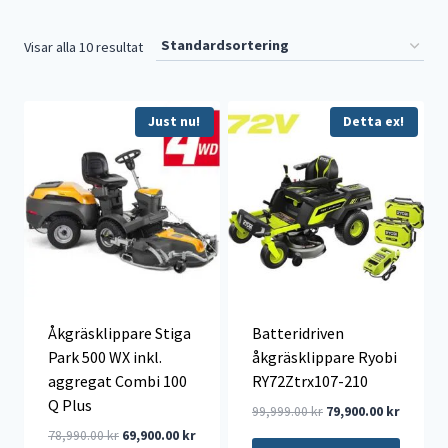
Visar alla 10 resultat
Just nu!
Detta ex!
Åkgräsklippare Stiga
Batteridriven
Park 500 WX inkl.
åkgräsklippare Ryobi
aggregat Combi 100
RY72Ztrx107-210
Q Plus
Det
Det
99,999.00
kr
79,900.00
kr
ursprungliga
nuvaran
Det
Det
78,990.00
kr
69,900.00
kr