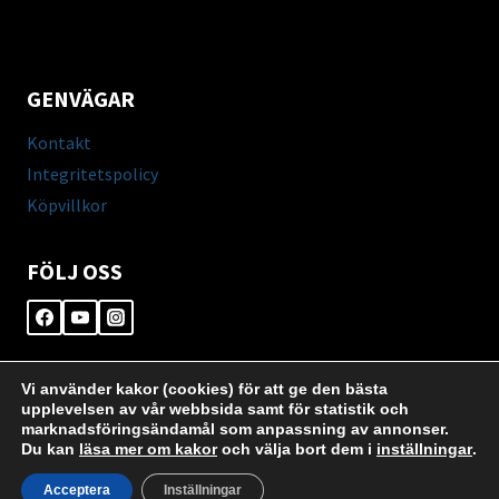
GENVÄGAR
Kontakt
Integritetspolicy
Köpvillkor
FÖLJ OSS
Vi använder kakor (cookies) för att ge den bästa
upplevelsen av vår webbsida samt för statistik och
marknadsföringsändamål som anpassning av annonser.
© 2026 Samuelssons Hyr- & Trädgårdsmaskiner -
Du kan
läsa mer om kakor
och välja bort dem i
inställningar
.
WordPress Theme by
Kadence WP
Acceptera
Inställningar